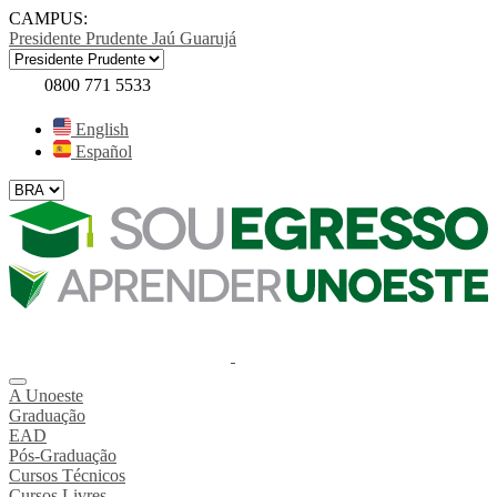
CAMPUS:
Presidente Prudente
Jaú
Guarujá
0800 771 5533
English
Español
A Unoeste
Graduação
EAD
Pós-Graduação
Cursos Técnicos
Cursos Livres