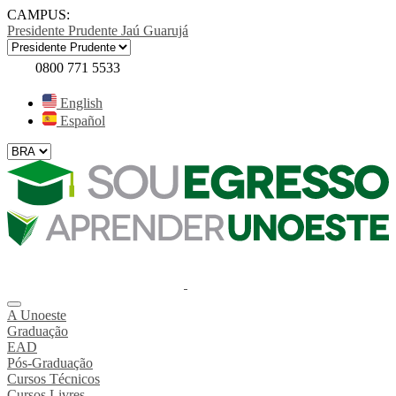
CAMPUS:
Presidente Prudente
Jaú
Guarujá
0800 771 5533
English
Español
A Unoeste
Graduação
EAD
Pós-Graduação
Cursos Técnicos
Cursos Livres