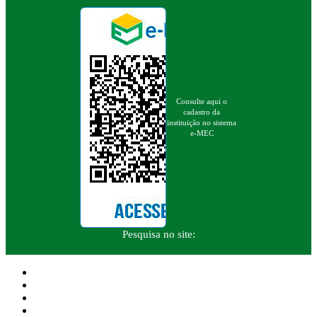
Consulte aqui o
cadastro da
instituição no sistema
e-MEC
Pesquisa no site: