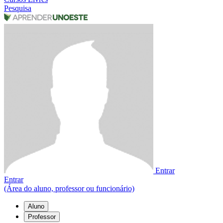
Pesquisa
Entrar
Entrar
(Área do aluno, professor ou funcionário)
Aluno
Professor