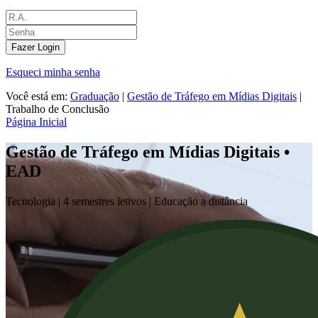
Fazer Login
Esqueci minha senha
Você está em:
Graduação
|
Gestão de Tráfego em Mídias Digitais
|
Trabalho de Conclusão
Página Inicial
Gestão de Tráfego em Mídias Digitais •
EAD
Tecnologia |
4 semestres letivos | Educação a distância