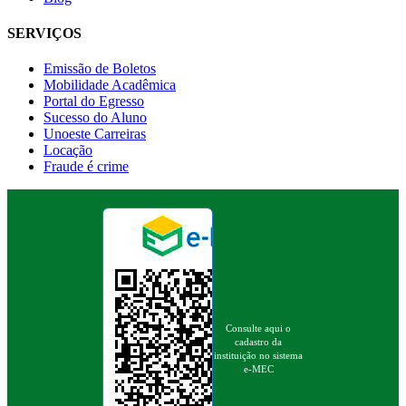
SERVIÇOS
Emissão de Boletos
Mobilidade Acadêmica
Portal do Egresso
Sucesso do Aluno
Unoeste Carreiras
Locação
Fraude é crime
Consulte aqui o
cadastro da
instituição no sistema
e-MEC