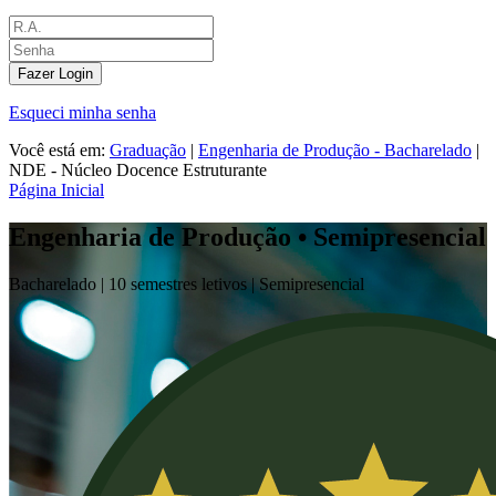
Fazer Login
Esqueci minha senha
Você está em:
Graduação
|
Engenharia de Produção - Bacharelado
|
NDE - Núcleo Docence Estruturante
Página Inicial
Engenharia de Produção • Semipresencial
Bacharelado |
10 semestres letivos |
Semipresencial