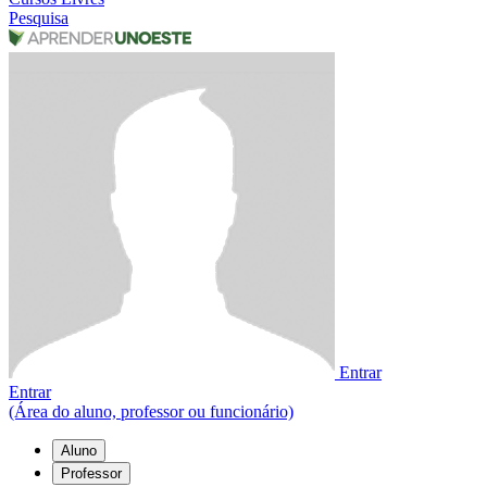
Pesquisa
Entrar
Entrar
(Área do aluno, professor ou funcionário)
Aluno
Professor