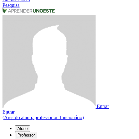
Pesquisa
Entrar
Entrar
(Área do aluno, professor ou funcionário)
Aluno
Professor