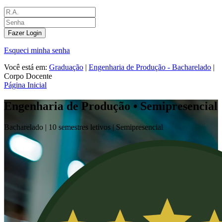
Fazer Login
Esqueci minha senha
Você está em:
Graduação
|
Engenharia de Produção - Bacharelado
|
Corpo Docente
Página Inicial
Engenharia de Produção • Semipresencial
Bacharelado |
10 semestres letivos |
Semipresencial