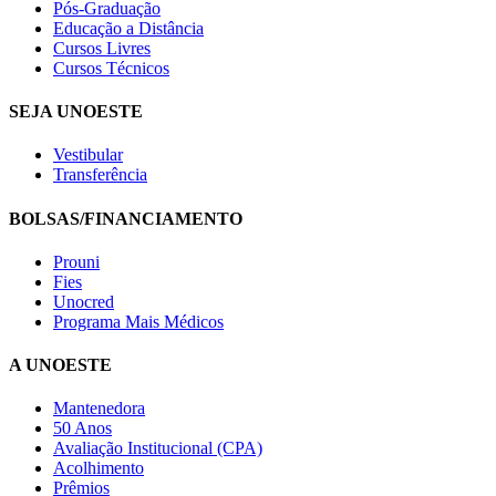
Pós-Graduação
Educação a Distância
Cursos Livres
Cursos Técnicos
SEJA UNOESTE
Vestibular
Transferência
BOLSAS/FINANCIAMENTO
Prouni
Fies
Unocred
Programa Mais Médicos
A UNOESTE
Mantenedora
50 Anos
Avaliação Institucional (CPA)
Acolhimento
Prêmios