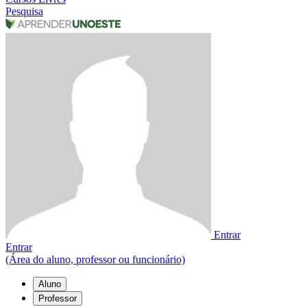
Pesquisa
Entrar
Entrar
(Área do aluno, professor ou funcionário)
Aluno
Professor