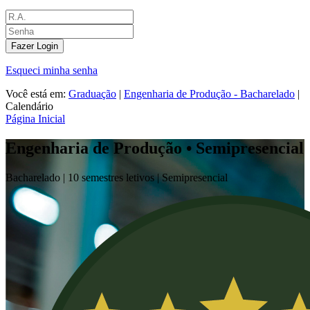
Fazer Login
Esqueci minha senha
Você está em:
Graduação
|
Engenharia de Produção - Bacharelado
|
Calendário
Página Inicial
Engenharia de Produção • Semipresencial
Bacharelado |
10 semestres letivos |
Semipresencial