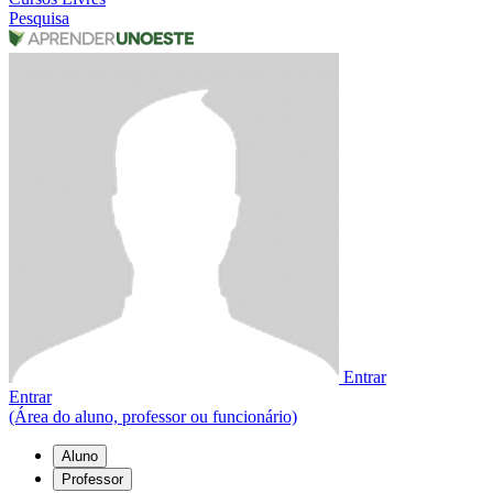
Pesquisa
Entrar
Entrar
(Área do aluno, professor ou funcionário)
Aluno
Professor