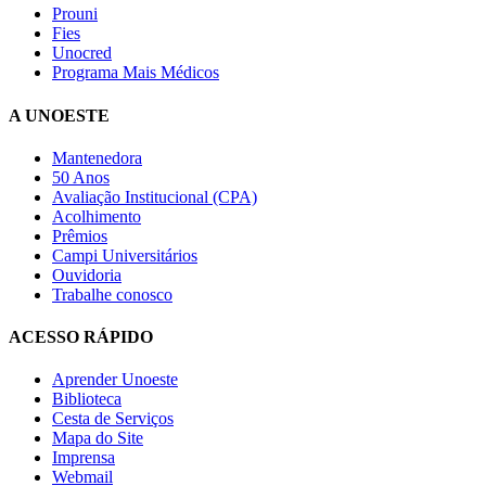
Prouni
Fies
Unocred
Programa Mais Médicos
A UNOESTE
Mantenedora
50 Anos
Avaliação Institucional (CPA)
Acolhimento
Prêmios
Campi Universitários
Ouvidoria
Trabalhe conosco
ACESSO RÁPIDO
Aprender Unoeste
Biblioteca
Cesta de Serviços
Mapa do Site
Imprensa
Webmail