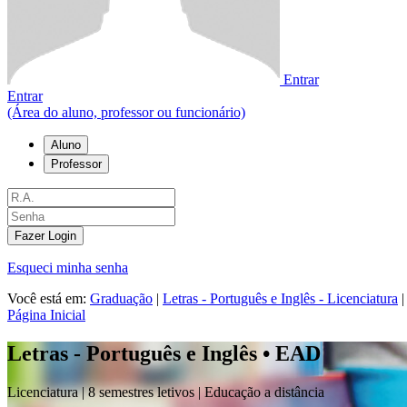
Entrar
Entrar
(Área do aluno, professor ou funcionário)
Aluno
Professor
Fazer Login
Esqueci minha senha
Você está em:
Graduação
|
Letras - Português e Inglês - Licenciatura
|
Página Inicial
Letras - Português e Inglês • EAD
Licenciatura |
8 semestres letivos | Educação a distância