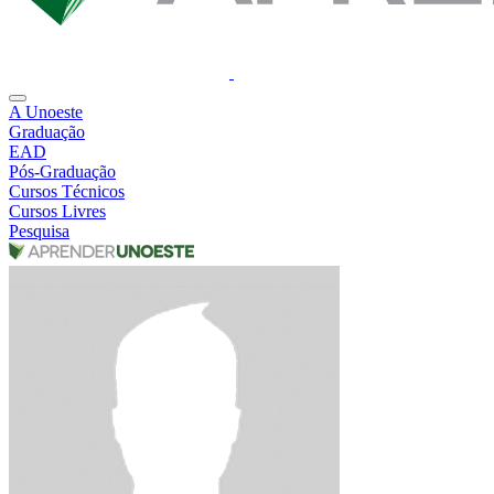
A Unoeste
Graduação
EAD
Pós-Graduação
Cursos Técnicos
Cursos Livres
Pesquisa