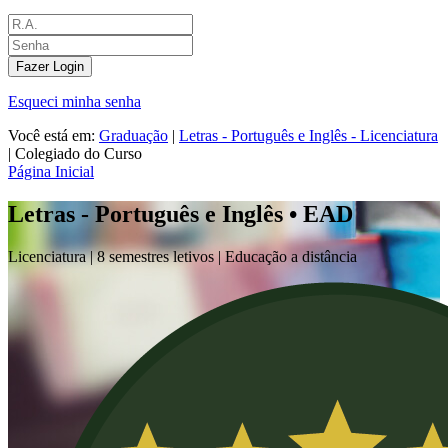
Fazer Login
Esqueci minha senha
Você está em:
Graduação
|
Letras - Português e Inglês - Licenciatura
|
Colegiado do Curso
Página Inicial
Letras - Português e Inglês • EAD
Licenciatura |
8 semestres letivos | Educação a distância