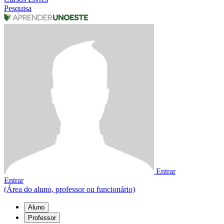
Pesquisa
Entrar
Entrar
(Área do aluno, professor ou funcionário)
Aluno
Professor