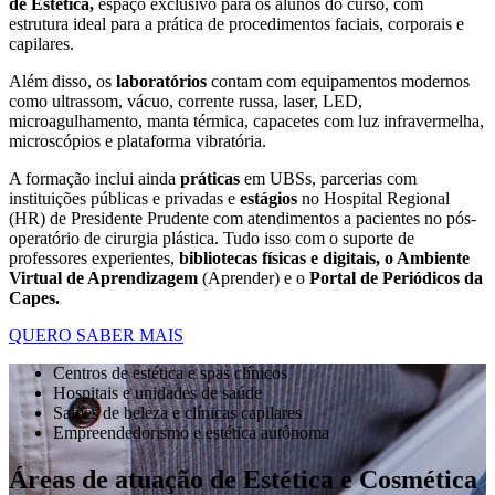
de Estética,
espaço exclusivo para os alunos do curso, com
estrutura ideal para a prática de procedimentos faciais, corporais e
capilares.
Além disso, os
laboratórios
contam com equipamentos modernos
como ultrassom, vácuo, corrente russa, laser, LED,
microagulhamento, manta térmica, capacetes com luz infravermelha,
microscópios e plataforma vibratória.
A formação inclui ainda
práticas
em UBSs, parcerias com
instituições públicas e privadas e
estágios
no Hospital Regional
(HR) de Presidente Prudente com atendimentos a pacientes no pós-
operatório de cirurgia plástica. Tudo isso com o suporte de
professores experientes,
bibliotecas físicas e digitais, o Ambiente
Virtual de Aprendizagem
(Aprender) e o
Portal de Periódicos da
Capes.
QUERO SABER MAIS
Centros de estética e spas clínicos
Hospitais e unidades de saúde
Salões de beleza e clínicas capilares
Empreendedorismo e estética autônoma
Áreas de atuação de Estética e Cosmética