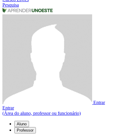
Pesquisa
Entrar
Entrar
(Área do aluno, professor ou funcionário)
Aluno
Professor