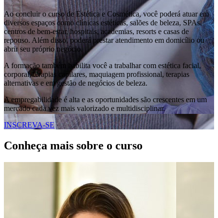
Ao concluir o curso de Estética e Cosmética, você poderá atuar em
diversos espaços como clínicas estéticas, salões de beleza, SPAs,
centros de bem-estar, hospitais, academias, resorts e casas de
repouso. Além disso, poderá prestar atendimento em domicílio ou
abrir seu próprio negócio.
A formação também habilita você a trabalhar com estética facial,
corporal, terapias capilares, maquiagem profissional, terapias
alternativas e em gestão de negócios de beleza.
A empregabilidade é alta e as oportunidades são crescentes em um
mercado cada vez mais valorizado e multidisciplinar.
INSCREVA-SE
Conheça mais sobre o curso