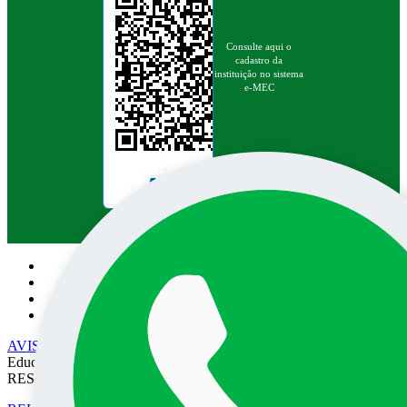
Consulte aqui o
cadastro da
instituição no sistema
e-MEC
Pesquisa no site:
AVISO DE PRIVACIDADE
• EPEC - Empresa Prudentina de
Educação e Cultura SA/UNOESTE. TODOS OS DIREITOS
RESERVADOS