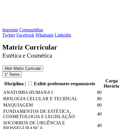
Imprimir
Compartilhar
Twitter
Facebook
Whatsapp
Linkedin
Matriz Curricular
Estética e Cosmética
Abrir
Matriz Curricular
1° Termo
Carga
Disciplina |
Exibir professores responsáveis
Horária
ANATOMIA HUMANA I
80
BIOLOGIA CELULAR E TECIDUAL
80
MAQUIAGEM
80
FUNDAMENTOS DE ESTÉTICA,
40
COSMETOLOGIA E LEGISLAÇÃO
SOCORROS DE URGÊNCIA E
40
BIOSSEGURANÇA