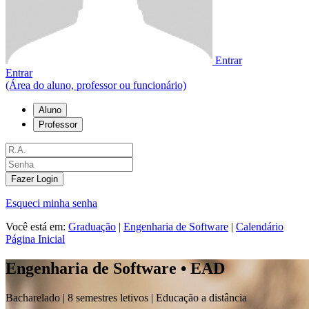
Entrar
Entrar
(Área do aluno, professor ou funcionário)
Aluno
Professor
Fazer Login
Esqueci minha senha
Você está em:
Graduação
|
Engenharia de Software
|
Calendário
Página Inicial
Engenharia de Software • EAD
Bacharelado |
8 semestres letivos | Educação a distância