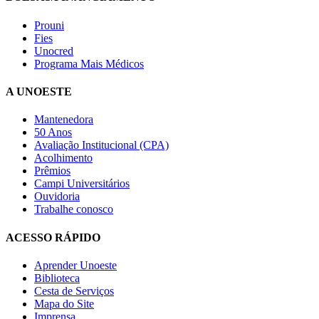
Prouni
Fies
Unocred
Programa Mais Médicos
A UNOESTE
Mantenedora
50 Anos
Avaliação Institucional (CPA)
Acolhimento
Prêmios
Campi Universitários
Ouvidoria
Trabalhe conosco
ACESSO RÁPIDO
Aprender Unoeste
Biblioteca
Cesta de Serviços
Mapa do Site
Imprensa