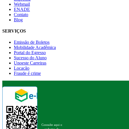
Webmail
ENADE
Contato
Blog
SERVIÇOS
Emissão de Boletos
Mobilidade Acadêmica
Portal do Egresso
Sucesso do Aluno
Unoeste Carreiras
Locação
Fraude é crime
Consulte aqui o