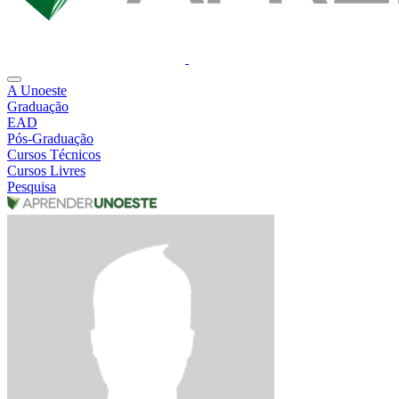
A Unoeste
Graduação
EAD
Pós-Graduação
Cursos Técnicos
Cursos Livres
Pesquisa