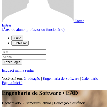
Entrar
Entrar
(Área do aluno, professor ou funcionário)
Aluno
Professor
Fazer Login
Esqueci minha senha
Você está em:
Graduação
|
Engenharia de Software
|
Calendário
Página Inicial
Engenharia de Software • EAD
Bacharelado |
8 semestres letivos | Educação a distância