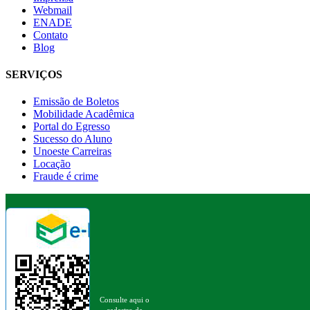
Webmail
ENADE
Contato
Blog
SERVIÇOS
Emissão de Boletos
Mobilidade Acadêmica
Portal do Egresso
Sucesso do Aluno
Unoeste Carreiras
Locação
Fraude é crime
Consulte aqui o