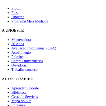
Prouni
Fies
Unocred
Programa Mais Médicos
A UNOESTE
Mantenedora
50 Anos
Avaliação Institucional (CPA)
Acolhimento
Prêmios
Campi Universitários
Ouvidoria
Trabalhe conosco
ACESSO RÁPIDO
Aprender Unoeste
Biblioteca
Cesta de Serviços
Mapa do Site
Imprensa