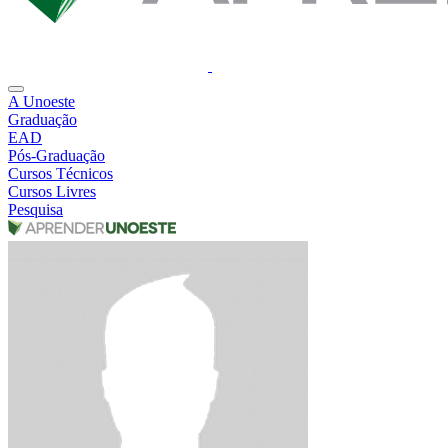
A Unoeste
Graduação
EAD
Pós-Graduação
Cursos Técnicos
Cursos Livres
Pesquisa