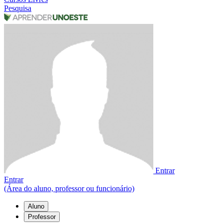
Pesquisa
Entrar
Entrar
(Área do aluno, professor ou funcionário)
Aluno
Professor