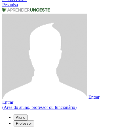
Pesquisa
Entrar
Entrar
(Área do aluno, professor ou funcionário)
Aluno
Professor