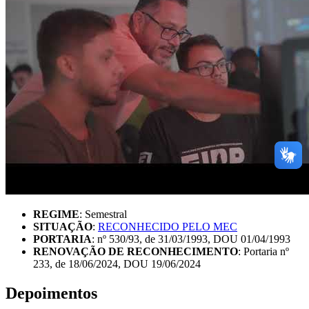
REGIME
: Semestral
SITUAÇÃO
:
RECONHECIDO PELO MEC
PORTARIA
: nº 530/93, de 31/03/1993, DOU 01/04/1993
RENOVAÇÃO DE RECONHECIMENTO
: Portaria nº
233, de 18/06/2024, DOU 19/06/2024
Depoimentos