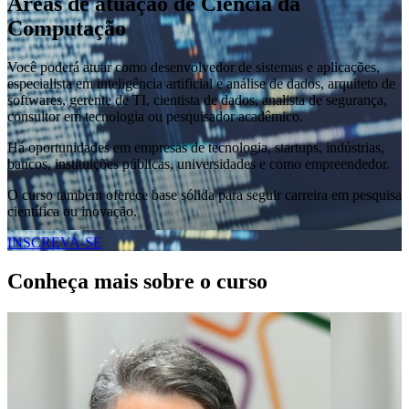
Áreas de atuação de Ciência da
Computação
Você poderá atuar como desenvolvedor de sistemas e aplicações,
especialista em inteligência artificial e análise de dados, arquiteto de
softwares, gerente de TI, cientista de dados, analista de segurança,
consultor em tecnologia ou pesquisador acadêmico.
Há oportunidades em empresas de tecnologia, startups, indústrias,
bancos, instituições públicas, universidades e como empreendedor.
O curso também oferece base sólida para seguir carreira em pesquisa
científica ou inovação.
INSCREVA-SE
Conheça mais sobre o curso