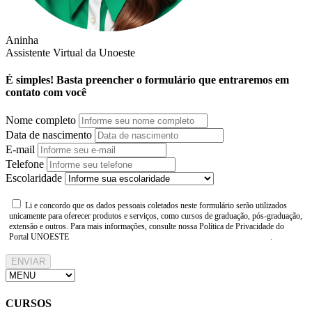
Aninha
Assistente Virtual da Unoeste
É simples! Basta preencher o formulário que entraremos em
contato com você
Nome completo
Data de nascimento
E-mail
Telefone
Escolaridade
Li e concordo que os dados pessoais coletados neste formulário serão utilizados
unicamente para oferecer produtos e serviços, como cursos de graduação, pós-graduação,
extensão e outros. Para mais informações, consulte nossa Política de Privacidade do
Portal UNOESTE
https://www.unoeste.br/politica-de-privacidade
.
ENVIAR
CURSOS