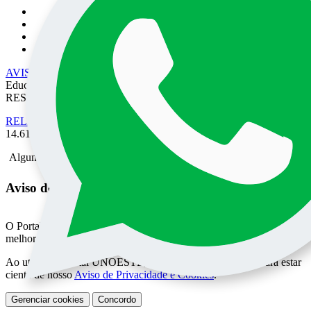
AVISO DE PRIVACIDADE
• EPEC - Empresa Prudentina de
Educação e Cultura SA/UNOESTE. TODOS OS DIREITOS
RESERVADOS
RELATÓRIO DE TRANSPARÊNCIA SALARIAL
- Lei nº
14.611 de 03 de Julho de 2023.
Alguma mensagem
Aviso de Privacidade do Portal UNOESTE
O Portal UNOESTE usa cookies para oferecer aos usuários uma
melhor experiência de acesso aos conteúdos e serviços oferecidos.
Ao utilizar o Portal UNOESTE, você pode consultar e declara estar
ciente de nosso
Aviso de Privacidade e Cookies
.
Gerenciar cookies
Concordo