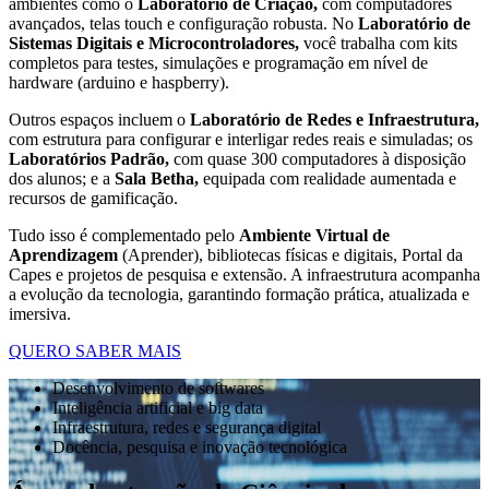
ambientes como o
Laboratório de Criação,
com computadores
avançados, telas touch e configuração robusta. No
Laboratório de
Sistemas Digitais e Microcontroladores,
você trabalha com kits
completos para testes, simulações e programação em nível de
hardware (arduino e haspberry).
Outros espaços incluem o
Laboratório de Redes e Infraestrutura,
com estrutura para configurar e interligar redes reais e simuladas; os
Laboratórios Padrão,
com quase 300 computadores à disposição
dos alunos; e a
Sala Betha,
equipada com realidade aumentada e
recursos de gamificação.
Tudo isso é complementado pelo
Ambiente Virtual de
Aprendizagem
(Aprender), bibliotecas físicas e digitais, Portal da
Capes e projetos de pesquisa e extensão. A infraestrutura acompanha
a evolução da tecnologia, garantindo formação prática, atualizada e
imersiva.
QUERO SABER MAIS
Desenvolvimento de softwares
Inteligência artificial e big data
Infraestrutura, redes e segurança digital
Docência, pesquisa e inovação tecnológica