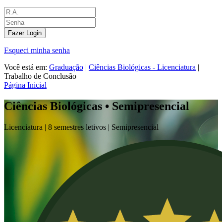
Fazer Login
Esqueci minha senha
Você está em:
Graduação
|
Ciências Biológicas - Licenciatura
|
Trabalho de Conclusão
Página Inicial
Ciências Biológicas • Semipresencial
Licenciatura |
8 semestres letivos |
Semipresencial