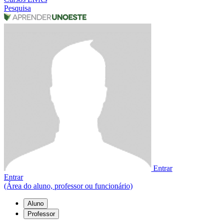
Pesquisa
Entrar
Entrar
(Área do aluno, professor ou funcionário)
Aluno
Professor