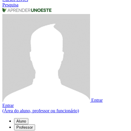
Pesquisa
Entrar
Entrar
(Área do aluno, professor ou funcionário)
Aluno
Professor