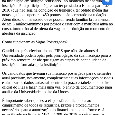
na instituição em situação “cursando” no momento de abertura de
inscrição. Para participar, é preciso ter prestado o Enem a partir de
2010 (que não seja na condição de treineiro), ter obtido média das
notas igual ou superior a 450 pontos e não ter zerado na redação.
Além disso, o interessado deve possuir renda familiar bruta mensal
de até 3 salários-mínimos por pessoa e estar com a matrícula ativa no
curso, turno e local de oferta da vaga na instituição no momento de
abertura da inscrição.
Como funcionam as Vagas Postergadas?
Candidatos pré-selecionados no FIES que não são alunos da
Universidade podem optar pela prorrogação da sua inscrição para o
próximo semestre, desde que sigam as etapas de continuidade da
inscrição informadas pela instituição
Os candidatos que tiveram sua inscrição postergada para o semestre
atual precisam, novamente, complementar suas informações pessoais
e atualizar os dados cadastrais dentro do prazo estabelecido no site
oficial do Fies e fazer, mais uma vez, o envio da documentação para
análise da Universidade no site da Unoeste.
É importante saber que essa etapa está condicionada ao
cumprimento de todos os requisitos, prazos e procedimentos
necessários para a autorização do financiamento, conforme está
especificado na Portaria MEC nº 209, de 2018, e outras normas