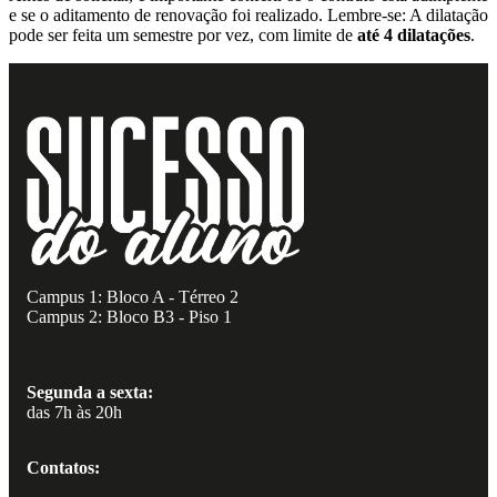
e se o aditamento de renovação foi realizado. Lembre-se: A dilatação
pode ser feita um semestre por vez, com limite de
até 4 dilatações
.
Campus 1: Bloco A - Térreo 2
Campus 2: Bloco B3 - Piso 1
Segunda a sexta:
das 7h às 20h
Contatos: