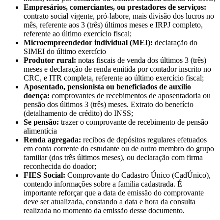
Empresários, comerciantes, ou prestadores de serviços:
contrato social vigente, pró-labore, mais divisão dos lucros no
mês, referente aos 3 (três) últimos meses e IRPJ completo,
referente ao último exercício fiscal;
Microempreendedor individual (MEI):
declaração do
SIMEI do último exercício
Produtor rural:
notas fiscais de venda dos últimos 3 (três)
meses e declaração de renda emitida por contador inscrito no
CRC, e ITR completa, referente ao último exercício fiscal;
Aposentado, pensionista ou beneficiados de auxílio
doença:
comprovantes de recebimentos de aposentadoria ou
pensão dos últimos 3 (três) meses. Extrato do benefício
(detalhamento de crédito) do INSS;
Se pensão:
trazer o comprovante de recebimento de pensão
alimentícia
Renda agregada:
recibos de depósitos regulares efetuados
em conta corrente do estudante ou de outro membro do grupo
familiar (dos três últimos meses), ou declaração com firma
reconhecida do doador;
FIES Social:
Comprovante do Cadastro Único (CadÚnico),
contendo informações sobre a família cadastrada. É
importante reforçar que a data de emissão do comprovante
deve ser atualizada, constando a data e hora da consulta
realizada no momento da emissão desse documento.