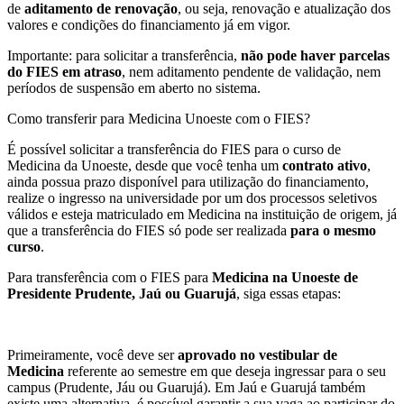
de
aditamento de renovação
, ou seja, renovação e atualização dos
valores e condições do financiamento já em vigor.
Importante: para solicitar a transferência,
não pode haver parcelas
do FIES em atraso
, nem aditamento pendente de validação, nem
períodos de suspensão em aberto no sistema.
Como transferir para Medicina Unoeste com o FIES?
É possível solicitar a transferência do FIES para o curso de
Medicina da Unoeste, desde que você tenha um
contrato ativo
,
ainda possua prazo disponível para utilização do financiamento,
realize o ingresso na universidade por um dos processos seletivos
válidos e esteja matriculado em Medicina na instituição de origem, já
que a transferência do FIES só pode ser realizada
para o mesmo
curso
.
Para transferência com o FIES para
Medicina na Unoeste de
Presidente Prudente, Jaú ou Guarujá
, siga essas etapas:
Primeiramente, você deve ser
aprovado no vestibular de
Medicina
referente ao semestre em que deseja ingressar para o seu
campus (Prudente, Jáu ou Guarujá). Em Jaú e Guarujá também
existe uma alternativa, é possível garantir a sua vaga ao participar do