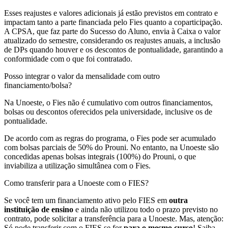
Esses reajustes e valores adicionais já estão previstos em contrato e
impactam tanto a parte financiada pelo Fies quanto a coparticipação.
A CPSA, que faz parte do Sucesso do Aluno, envia à Caixa o valor
atualizado do semestre, considerando os reajustes anuais, a inclusão
de DPs quando houver e os descontos de pontualidade, garantindo a
conformidade com o que foi contratado.
Posso integrar o valor da mensalidade com outro
financiamento/bolsa?
Na Unoeste, o Fies não é cumulativo com outros financiamentos,
bolsas ou descontos oferecidos pela universidade, inclusive os de
pontualidade.
De acordo com as regras do programa, o Fies pode ser acumulado
com bolsas parciais de 50% do Prouni. No entanto, na Unoeste são
concedidas apenas bolsas integrais (100%) do Prouni, o que
inviabiliza a utilização simultânea com o Fies.
Como transferir para a Unoeste com o FIES?
Se você tem um financiamento ativo pelo FIES em
outra
instituição de ensino
e ainda não utilizou todo o prazo previsto no
contrato, pode solicitar a transferência para a Unoeste. Mas, atenção:
Só pode transferir com o FIES se for
para o mesmo curso
! Saiba