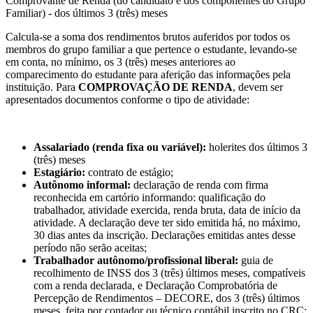
Comprovante de Renda (do candidato e dos componentes do Grupo
Familiar) - dos últimos 3 (três) meses
Calcula-se a soma dos rendimentos brutos auferidos por todos os
membros do grupo familiar a que pertence o estudante, levando-se
em conta, no mínimo, os 3 (três) meses anteriores ao
comparecimento do estudante para aferição das informações pela
instituição. Para
COMPROVAÇÃO DE RENDA
, devem ser
apresentados documentos conforme o tipo de atividade:
Assalariado (renda fixa ou variável):
holerites dos últimos 3
(três) meses
Estagiário:
contrato de estágio;
Autônomo informal:
declaração de renda com firma
reconhecida em cartório informando: qualificação do
trabalhador, atividade exercida, renda bruta, data de início da
atividade. A declaração deve ter sido emitida há, no máximo,
30 dias antes da inscrição. Declarações emitidas antes desse
período não serão aceitas;
Trabalhador autônomo/profissional liberal:
guia de
recolhimento de INSS dos 3 (três) últimos meses, compatíveis
com a renda declarada, e Declaração Comprobatória de
Percepção de Rendimentos – DECORE, dos 3 (três) últimos
meses, feita por contador ou técnico contábil inscrito no CRC;