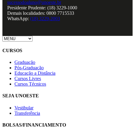
sucessodoaluno@unoeste.br
Presidente Prudente: (18) 3229-1000
Demais localidades: 0800 7715533
WhatsApp:
(18) 3229-2003
CURSOS
Graduação
Pós-Graduação
Educação a Distância
Cursos Livres
Cursos Técnicos
SEJA UNOESTE
Vestibular
Transferência
BOLSAS/FINANCIAMENTO