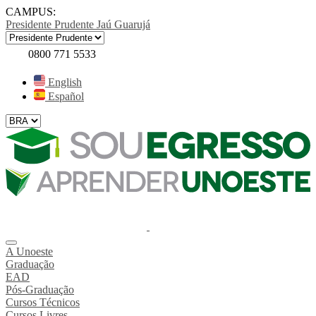
CAMPUS:
Presidente Prudente
Jaú
Guarujá
0800 771 5533
English
Español
A Unoeste
Graduação
EAD
Pós-Graduação
Cursos Técnicos
Cursos Livres