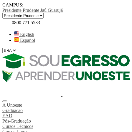
CAMPUS:
Presidente Prudente
Jaú
Guarujá
0800 771 5533
English
Español
A Unoeste
Graduação
EAD
Pós-Graduação
Cursos Técnicos
Cursos Livres