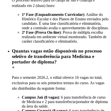
O processo seletivo para os campi de Jaú e Guarujá é
realizado em 2 (duas) fases:
1ª Fase (Enquadramento Curricular)
: Análise do
Histórico Escolar e dos Planos de Ensino enviados pelo
candidato. É uma fase classificatória e eliminatória,
onde a comissão avalia o aproveitamento de disciplinas.
2ª Fase (Prova On-line)
: Prova de múltipla escolha
realizada em ambiente virtual monitorado. Também de
caráter classificatório e eliminatório.
Quantas vagas estão disponíveis no processo
seletivo de transferência para Medicina e
portador de diploma?
+
Para o semestre 2026.2, o edital oferece 16 vagas no total,
exclusivas para os seis primeiros termos do curso. As vagas
são distribuídas da seguinte forma:
Campus Jaú (8 vagas)
: 6 para transferência de curso
de Medicina e 2 para transferência/portador de diploma
da área da saúde.
Campus Guarujá (8 vagas)
: 6 para transferência de