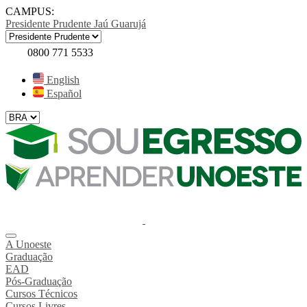
CAMPUS:
Presidente Prudente
Jaú
Guarujá
0800 771 5533
English
Español
A Unoeste
Graduação
EAD
Pós-Graduação
Cursos Técnicos
Cursos Livres