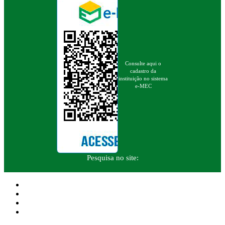
Consulte aqui o
cadastro da
instituição no sistema
e-MEC
Pesquisa no site: