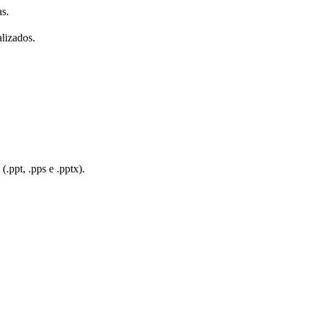
as.
lizados.
(.ppt, .pps e .pptx).