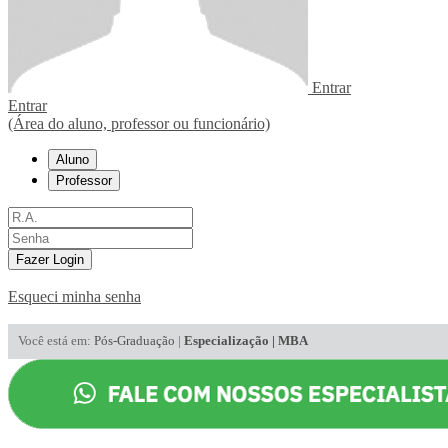
Entrar
Entrar
(Área do aluno, professor ou funcionário)
Aluno
Professor
Fazer Login
Esqueci minha senha
Você está em:
Pós-Graduação
|
Especialização | MBA