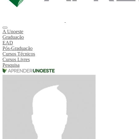
A Unoeste
Graduação
EAD
Pós-Graduação
Cursos Técnicos
Cursos Livres
Pesquisa