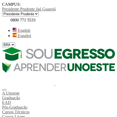
CAMPUS:
Presidente Prudente
Jaú
Guarujá
0800 771 5533
English
Español
A Unoeste
Graduação
EAD
Pós-Graduação
Cursos Técnicos
Cursos Livres