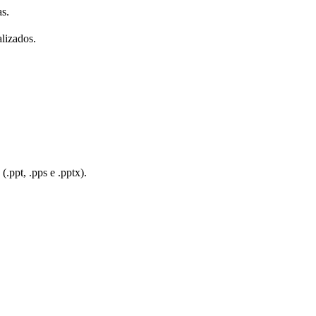
as.
lizados.
(.ppt, .pps e .pptx).