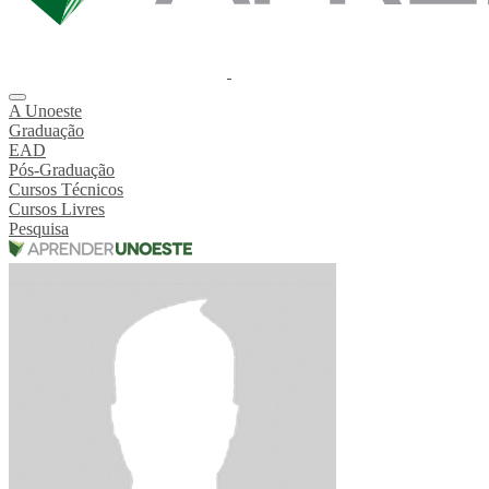
A Unoeste
Graduação
EAD
Pós-Graduação
Cursos Técnicos
Cursos Livres
Pesquisa