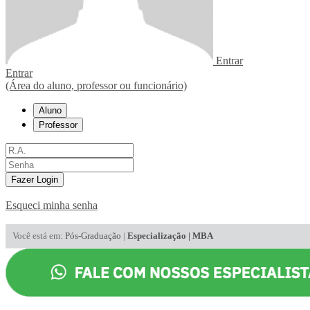
Entrar
Entrar
(Área do aluno, professor ou funcionário)
Aluno
Professor
Fazer Login
Esqueci minha senha
Você está em:
Pós-Graduação
|
Especialização | MBA