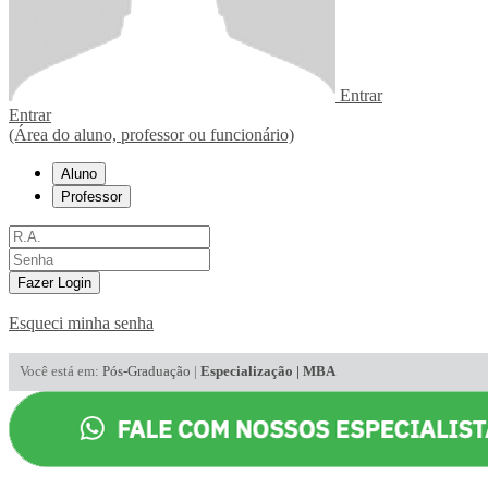
Entrar
Entrar
(Área do aluno, professor ou funcionário)
Aluno
Professor
Fazer Login
Esqueci minha senha
Você está em:
Pós-Graduação
|
Especialização | MBA