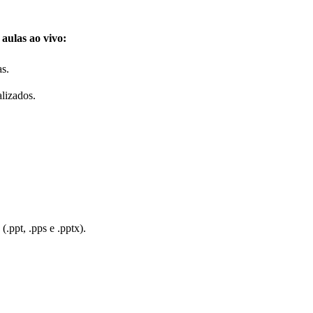
 aulas ao vivo:
as.
lizados.
(.ppt, .pps e .pptx).