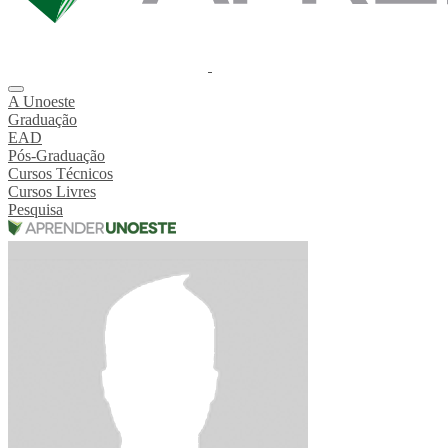
A Unoeste
Graduação
EAD
Pós-Graduação
Cursos Técnicos
Cursos Livres
Pesquisa