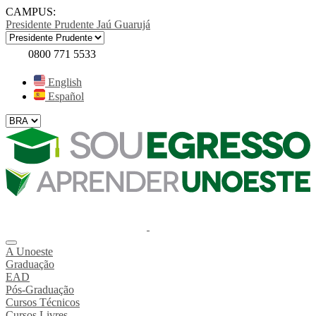
CAMPUS:
Presidente Prudente
Jaú
Guarujá
0800 771 5533
English
Español
A Unoeste
Graduação
EAD
Pós-Graduação
Cursos Técnicos
Cursos Livres