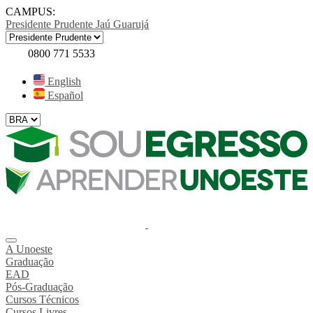
CAMPUS:
Presidente Prudente
Jaú
Guarujá
0800 771 5533
English
Español
A Unoeste
Graduação
EAD
Pós-Graduação
Cursos Técnicos
Cursos Livres