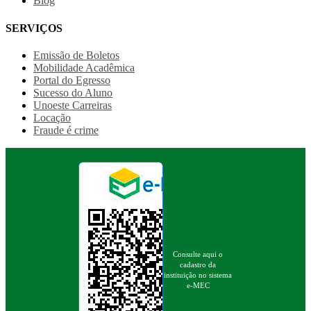
Blog
SERVIÇOS
Emissão de Boletos
Mobilidade Acadêmica
Portal do Egresso
Sucesso do Aluno
Unoeste Carreiras
Locação
Fraude é crime
Consulte aqui o
cadastro da
instituição no sistema
e-MEC