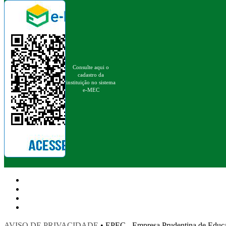
Consulte aqui o
cadastro da
instituição no sistema
e-MEC
AVISO DE PRIVACIDADE
• EPEC - Empresa Prudentina de 