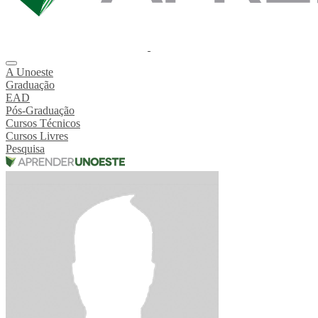
A Unoeste
Graduação
EAD
Pós-Graduação
Cursos Técnicos
Cursos Livres
Pesquisa