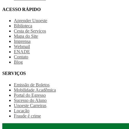
ACESSO RÁPIDO
Aprender Unoeste
Biblioteca
Cesta de Serviços
Mapa do Site
Imprensa
Webmail
ENADE
Contato
Blog
SERVIÇOS
Emissão de Boletos
Mobilidade Acadêmica
Portal do Egresso
Sucesso do Aluno
Unoeste Carreiras
Locação
Fraude é crime