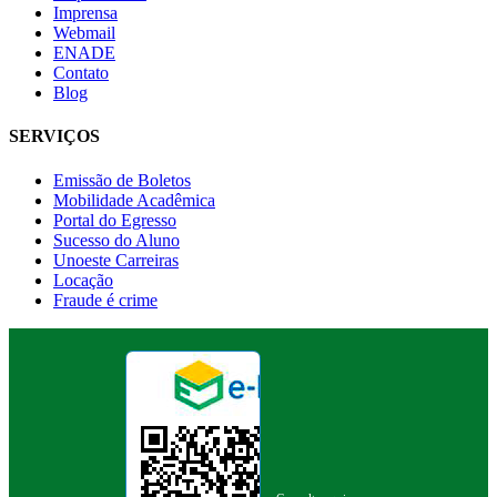
Imprensa
Webmail
ENADE
Contato
Blog
SERVIÇOS
Emissão de Boletos
Mobilidade Acadêmica
Portal do Egresso
Sucesso do Aluno
Unoeste Carreiras
Locação
Fraude é crime