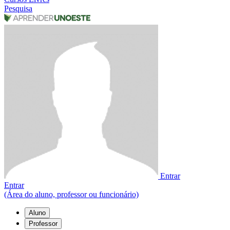
Pesquisa
Entrar
Entrar
(Área do aluno, professor ou funcionário)
Aluno
Professor