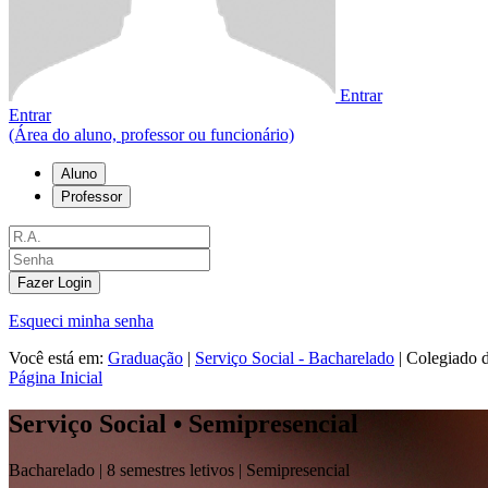
Entrar
Entrar
(Área do aluno, professor ou funcionário)
Aluno
Professor
Fazer Login
Esqueci minha senha
Você está em:
Graduação
|
Serviço Social - Bacharelado
|
Colegiado 
Página Inicial
Serviço Social • Semipresencial
Bacharelado |
8 semestres letivos |
Semipresencial