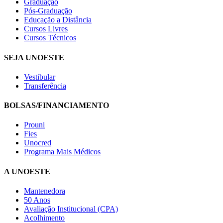
Graduação
Pós-Graduação
Educação a Distância
Cursos Livres
Cursos Técnicos
SEJA UNOESTE
Vestibular
Transferência
BOLSAS/FINANCIAMENTO
Prouni
Fies
Unocred
Programa Mais Médicos
A UNOESTE
Mantenedora
50 Anos
Avaliação Institucional (CPA)
Acolhimento