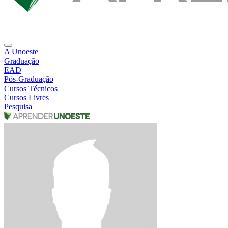
A Unoeste
Graduação
EAD
Pós-Graduação
Cursos Técnicos
Cursos Livres
Pesquisa