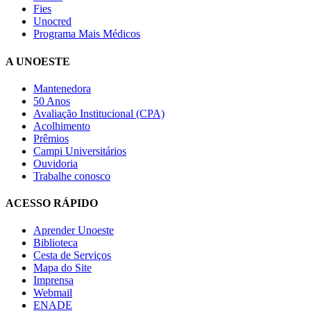
Fies
Unocred
Programa Mais Médicos
A UNOESTE
Mantenedora
50 Anos
Avaliação Institucional (CPA)
Acolhimento
Prêmios
Campi Universitários
Ouvidoria
Trabalhe conosco
ACESSO RÁPIDO
Aprender Unoeste
Biblioteca
Cesta de Serviços
Mapa do Site
Imprensa
Webmail
ENADE