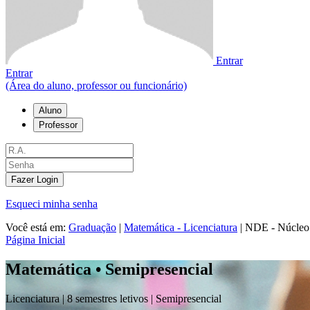
Entrar
Entrar
(Área do aluno, professor ou funcionário)
Aluno
Professor
Fazer Login
Esqueci minha senha
Você está em:
Graduação
|
Matemática - Licenciatura
|
NDE - Núcleo 
Página Inicial
Matemática • Semipresencial
Licenciatura |
8 semestres letivos |
Semipresencial