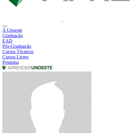
A Unoeste
Graduação
EAD
Pós-Graduação
Cursos Técnicos
Cursos Livres
Pesquisa