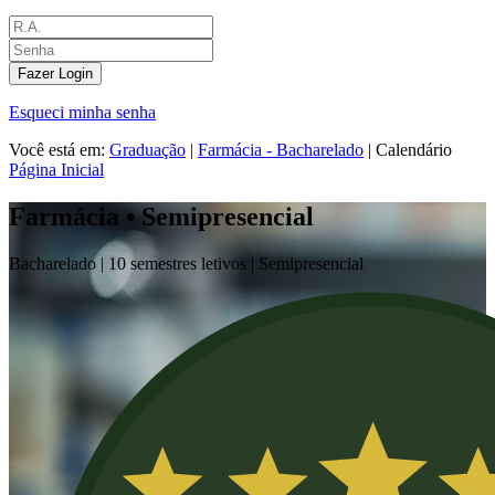
Fazer Login
Esqueci minha senha
Você está em:
Graduação
|
Farmácia - Bacharelado
|
Calendário
Página Inicial
Farmácia • Semipresencial
Bacharelado |
10 semestres letivos |
Semipresencial