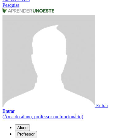
Pesquisa
Entrar
Entrar
(Área do aluno, professor ou funcionário)
Aluno
Professor