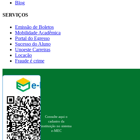
Blog
SERVIÇOS
Emissão de Boletos
Mobilidade Acadêmica
Portal do Egresso
Sucesso do Aluno
Unoeste Carreiras
Locação
Fraude é crime
Consulte aqui o
cadastro da
instituição no sistema
e-MEC