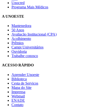
Unocred
Programa Mais Médicos
A UNOESTE
Mantenedora
50 Anos
Avaliação Institucional (CPA)
Acolhimento
Prêmios
Campi Universitários
Ouvidoria
Trabalhe conosco
ACESSO RÁPIDO
Aprender Unoeste
Biblioteca
Cesta de Serviços
Mapa do Site
Imprensa
Webmail
ENADE
Contato