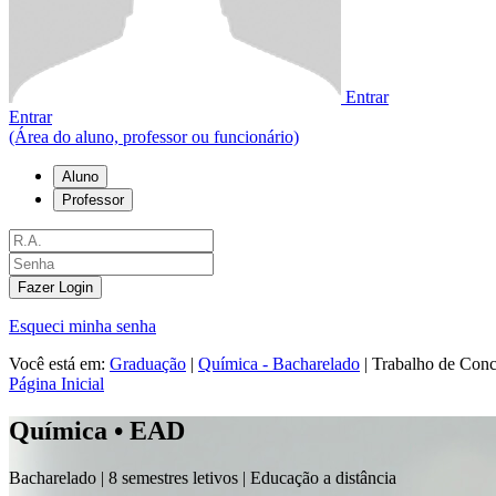
Entrar
Entrar
(Área do aluno, professor ou funcionário)
Aluno
Professor
Fazer Login
Esqueci minha senha
Você está em:
Graduação
|
Química - Bacharelado
|
Trabalho de Conc
Página Inicial
Química • EAD
Bacharelado |
8 semestres letivos | Educação a distância