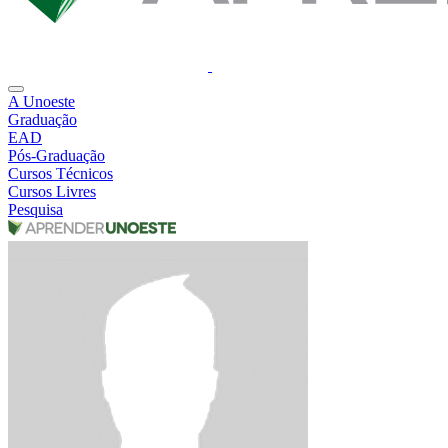
A Unoeste
Graduação
EAD
Pós-Graduação
Cursos Técnicos
Cursos Livres
Pesquisa