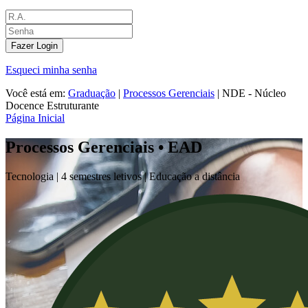
Fazer Login
Esqueci minha senha
Você está em:
Graduação
|
Processos Gerenciais
|
NDE - Núcleo
Docence Estruturante
Página Inicial
Processos Gerenciais • EAD
Tecnologia |
4 semestres letivos | Educação a distância