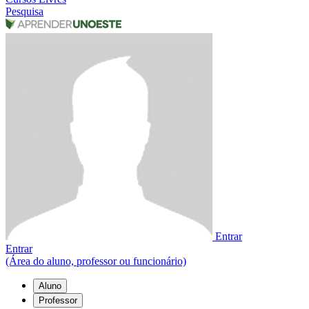
Pesquisa
Entrar
Entrar
(Área do aluno, professor ou funcionário)
Aluno
Professor