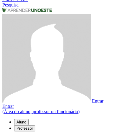
Pesquisa
Entrar
Entrar
(Área do aluno, professor ou funcionário)
Aluno
Professor