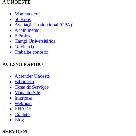
A UNOESTE
Mantenedora
50 Anos
Avaliação Institucional (CPA)
Acolhimento
Prêmios
Campi Universitários
Ouvidoria
Trabalhe conosco
ACESSO RÁPIDO
Aprender Unoeste
Biblioteca
Cesta de Serviços
Mapa do Site
Imprensa
Webmail
ENADE
Contato
Blog
SERVIÇOS