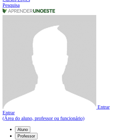
Pesquisa
Entrar
Entrar
(Área do aluno, professor ou funcionário)
Aluno
Professor