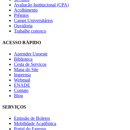
Avaliação Institucional (CPA)
Acolhimento
Prêmios
Campi Universitários
Ouvidoria
Trabalhe conosco
ACESSO RÁPIDO
Aprender Unoeste
Biblioteca
Cesta de Serviços
Mapa do Site
Imprensa
Webmail
ENADE
Contato
Blog
SERVIÇOS
Emissão de Boletos
Mobilidade Acadêmica
Portal do Egresso