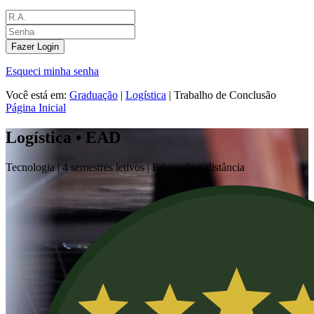
Fazer Login
Esqueci minha senha
Você está em:
Graduação
|
Logística
|
Trabalho de Conclusão
Página Inicial
Logística • EAD
Tecnologia |
4 semestres letivos | Educação a distância