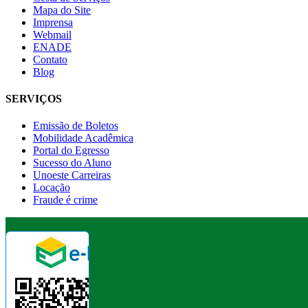
Mapa do Site
Imprensa
Webmail
ENADE
Contato
Blog
SERVIÇOS
Emissão de Boletos
Mobilidade Acadêmica
Portal do Egresso
Sucesso do Aluno
Unoeste Carreiras
Locação
Fraude é crime