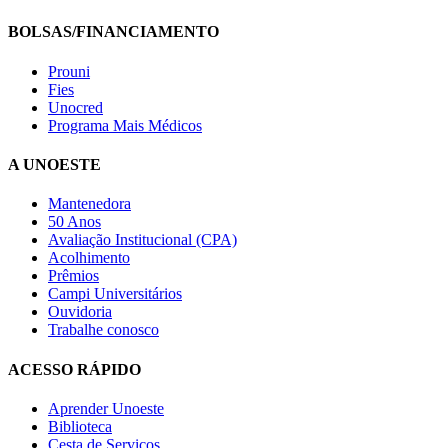
BOLSAS/FINANCIAMENTO
Prouni
Fies
Unocred
Programa Mais Médicos
A UNOESTE
Mantenedora
50 Anos
Avaliação Institucional (CPA)
Acolhimento
Prêmios
Campi Universitários
Ouvidoria
Trabalhe conosco
ACESSO RÁPIDO
Aprender Unoeste
Biblioteca
Cesta de Serviços