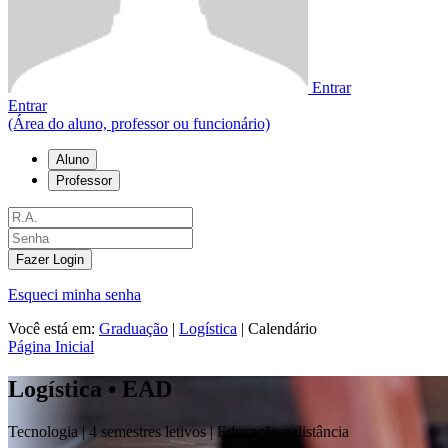
Entrar
Entrar
(Área do aluno, professor ou funcionário)
Aluno
Professor
Fazer Login
Esqueci minha senha
Você está em:
Graduação
|
Logística
|
Calendário
Página Inicial
Logística • EAD
Tecnologia |
4 semestres letivos | Educação a distância