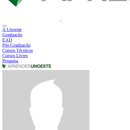
A Unoeste
Graduação
EAD
Pós-Graduação
Cursos Técnicos
Cursos Livres
Pesquisa