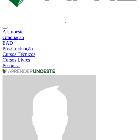
A Unoeste
Graduação
EAD
Pós-Graduação
Cursos Técnicos
Cursos Livres
Pesquisa