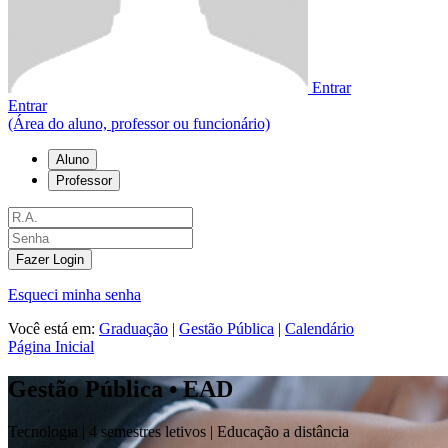
Entrar
Entrar
(Área do aluno, professor ou funcionário)
Aluno
Professor
Fazer Login
Esqueci minha senha
Você está em:
Graduação
|
Gestão Pública
|
Calendário
Página Inicial
Gestão Pública • EAD
Tecnologia |
4 semestres letivos | Educação a distância