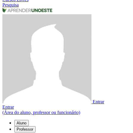
Pesquisa
Entrar
Entrar
(Área do aluno, professor ou funcionário)
Aluno
Professor