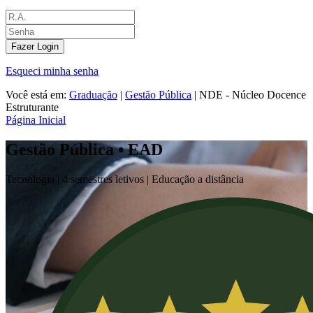
Fazer Login
Esqueci minha senha
Você está em:
Graduação
|
Gestão Pública
|
NDE - Núcleo Docence
Estruturante
Página Inicial
Gestão Pública • EAD
Tecnologia |
4 semestres letivos | Educação a distância