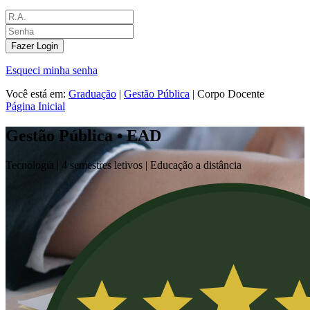
Fazer Login
Esqueci minha senha
Você está em:
Graduação
|
Gestão Pública
|
Corpo Docente
Página Inicial
Gestão Pública • EAD
Tecnologia |
4 semestres letivos | Educação a distância