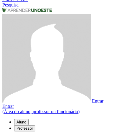
Pesquisa
Entrar
Entrar
(Área do aluno, professor ou funcionário)
Aluno
Professor