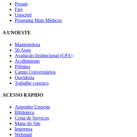
Prouni
Fies
Unocred
Programa Mais Médicos
A UNOESTE
Mantenedora
50 Anos
Avaliação Institucional (CPA)
Acolhimento
Prêmios
Campi Universitários
Ouvidoria
Trabalhe conosco
ACESSO RÁPIDO
Aprender Unoeste
Biblioteca
Cesta de Serviços
Mapa do Site
Imprensa
Webmail