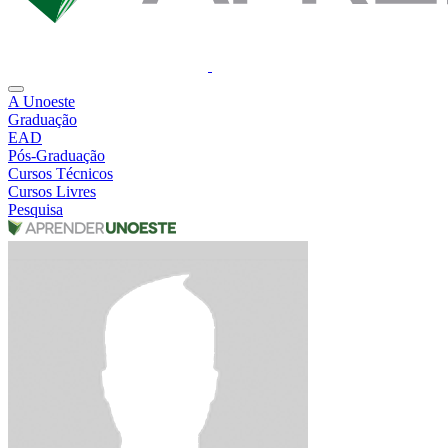
A Unoeste
Graduação
EAD
Pós-Graduação
Cursos Técnicos
Cursos Livres
Pesquisa