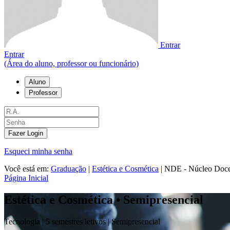
Entrar
Entrar
(Área do aluno, professor ou funcionário)
Aluno
Professor
Fazer Login
Esqueci minha senha
Você está em:
Graduação
|
Estética e Cosmética
|
NDE - Núcleo Docen
Página Inicial
Estética e Cosmética • Semipresencial
Tecnologia |
5 semestres letivos |
Semipresencial