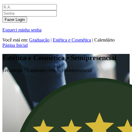
Fazer Login
Esqueci minha senha
Você está em:
Graduação
|
Estética e Cosmética
|
Calendário
Página Inicial
Estética e Cosmética • Semipresencial
Tecnologia |
5 semestres letivos |
Semipresencial