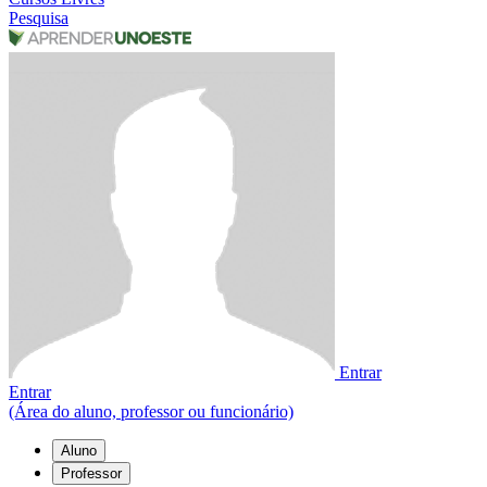
Pesquisa
Entrar
Entrar
(Área do aluno, professor ou funcionário)
Aluno
Professor