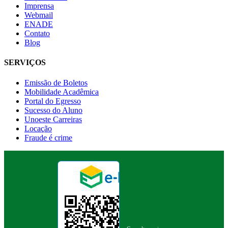
Imprensa
Webmail
ENADE
Contato
Blog
SERVIÇOS
Emissão de Boletos
Mobilidade Acadêmica
Portal do Egresso
Sucesso do Aluno
Unoeste Carreiras
Locação
Fraude é crime