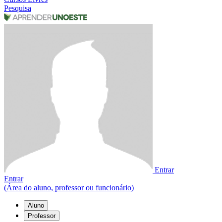
Pesquisa
Entrar
Entrar
(Área do aluno, professor ou funcionário)
Aluno
Professor