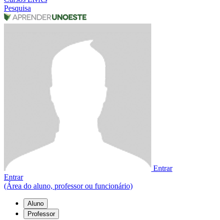
Pesquisa
Entrar
Entrar
(Área do aluno, professor ou funcionário)
Aluno
Professor