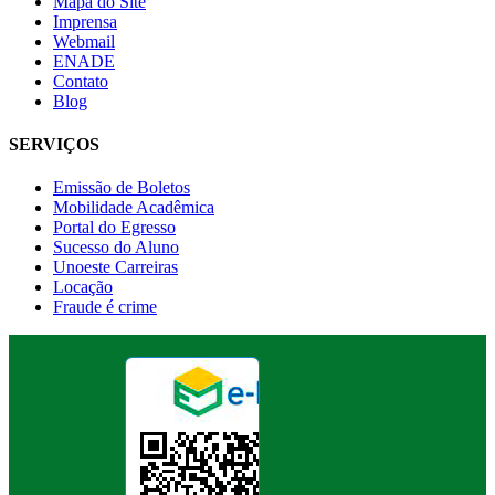
Mapa do Site
Imprensa
Webmail
ENADE
Contato
Blog
SERVIÇOS
Emissão de Boletos
Mobilidade Acadêmica
Portal do Egresso
Sucesso do Aluno
Unoeste Carreiras
Locação
Fraude é crime