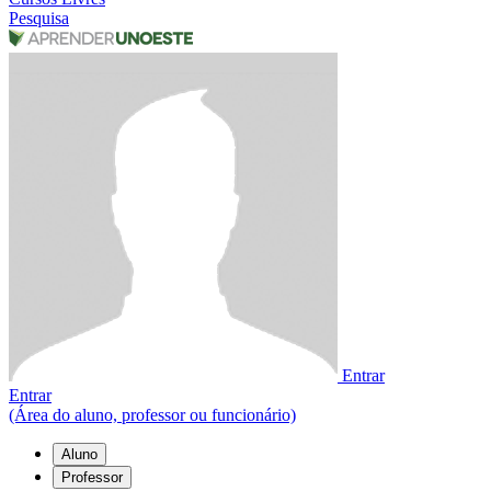
Pesquisa
Entrar
Entrar
(Área do aluno, professor ou funcionário)
Aluno
Professor