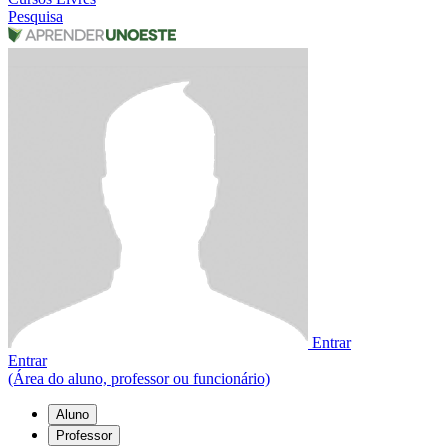
Pesquisa
Entrar
Entrar
(Área do aluno, professor ou funcionário)
Aluno
Professor