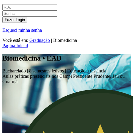
Fazer Login
Esqueci minha senha
Você está em:
Graduação
|
Biomedicina
Página Inicial
Biomedicina • EAD
Bacharelado |
8 semestres letivos | Educação a distância
Aulas práticas presenciais nos Campi Presidente Prudente, Jaú ou
Guarujá