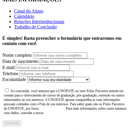
Canal do Aluno
Calendário
Relações Interinstitucionais
Trabalho de Conclusão
É simples! Basta preencher o formulário que entraremos em
contato com você
Nome completo
Data de nascimento
E-mail
Telefone
Escolaridade
Ao concordar, você autoriza que a UNOESTE ou seus Polos Parceiros entrem em
contato para o oferecimento de cursos de graduação, pós-graduação, extensão ou outros
relacionados ao seu interesse. A UNOESTE apenas compartilha as suas informações
pessoais coletadas com o Polo de seu interesse. Para saber quais são os Polos Parceiros
da UNOESTE, por favor,
consulte aqui
. Para mais informações sobre como tratamos
seus dados, consulte a nossa
Aviso de Privacidade
ENVIAR