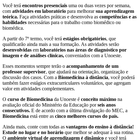
Você terá
encontros presenciais
uma ou duas vezes por semana,
com
atividades em laboratório
para melhorar
sua aprendizagem
teórica.
Faça atividades práticas e desenvolva as
competências e as
habilidades
necessárias para o trabalho como biomédico ou
biomédica.
A partir do 7º termo, você terá
estágios obrigatórios
, que
qualificarão ainda mais a sua formação. As atividades serão
desenvolvidas
em
laboratórios nas áreas de diagnóstico por
imagem e de análises clínicas,
conveniados com a Unoeste.
Esses momentos sempre terão o
acompanhamento de um
professor supervisor
, que ajudará na orientação, organização e
discussão dos casos. Com a
Biomedicina à distância
, você poderá
também fazer estágios extracurriculares voluntários, que agregam
valor em atividades complementares.
O
curso de Biomedicina
da Unoeste é
conceito máximo
na
avaliação oficial do Ministério da Educação por
seis anos
consecutivos.
E de acordo com a última divulgação do MEC, a
Biomedicina
está entre as
cinco melhores cursos do país.
Ainda mais, conte com todas as
vantagens do ensino à distância!
Estude no lugar e no horário
que melhor se adequar à sua rotina.
O
ambiente virtual de aprendizagem é dinâmico
e você terá