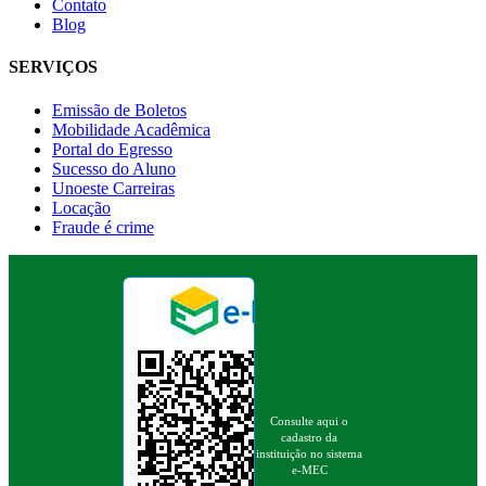
Contato
Blog
SERVIÇOS
Emissão de Boletos
Mobilidade Acadêmica
Portal do Egresso
Sucesso do Aluno
Unoeste Carreiras
Locação
Fraude é crime
Consulte aqui o
cadastro da
instituição no sistema
e-MEC