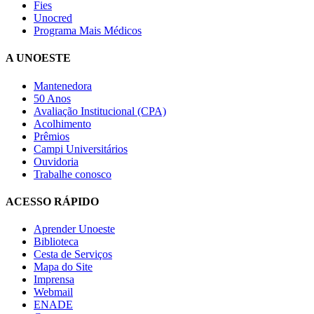
Fies
Unocred
Programa Mais Médicos
A UNOESTE
Mantenedora
50 Anos
Avaliação Institucional (CPA)
Acolhimento
Prêmios
Campi Universitários
Ouvidoria
Trabalhe conosco
ACESSO RÁPIDO
Aprender Unoeste
Biblioteca
Cesta de Serviços
Mapa do Site
Imprensa
Webmail
ENADE