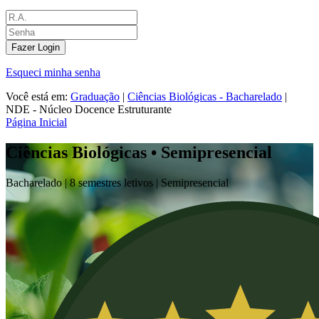
Fazer Login
Esqueci minha senha
Você está em:
Graduação
|
Ciências Biológicas - Bacharelado
|
NDE - Núcleo Docence Estruturante
Página Inicial
Ciências Biológicas • Semipresencial
Bacharelado |
8 semestres letivos |
Semipresencial