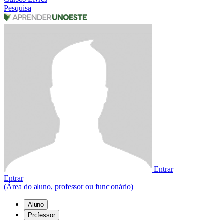
Pesquisa
Entrar
Entrar
(Área do aluno, professor ou funcionário)
Aluno
Professor