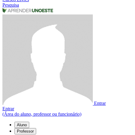
Pesquisa
Entrar
Entrar
(Área do aluno, professor ou funcionário)
Aluno
Professor