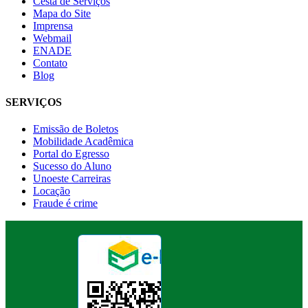
Cesta de Serviços
Mapa do Site
Imprensa
Webmail
ENADE
Contato
Blog
SERVIÇOS
Emissão de Boletos
Mobilidade Acadêmica
Portal do Egresso
Sucesso do Aluno
Unoeste Carreiras
Locação
Fraude é crime