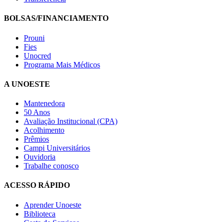
BOLSAS/FINANCIAMENTO
Prouni
Fies
Unocred
Programa Mais Médicos
A UNOESTE
Mantenedora
50 Anos
Avaliação Institucional (CPA)
Acolhimento
Prêmios
Campi Universitários
Ouvidoria
Trabalhe conosco
ACESSO RÁPIDO
Aprender Unoeste
Biblioteca