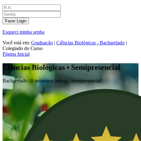
Fazer Login
Esqueci minha senha
Você está em:
Graduação
|
Ciências Biológicas - Bacharelado
|
Colegiado do Curso
Página Inicial
Ciências Biológicas • Semipresencial
Bacharelado |
8 semestres letivos |
Semipresencial