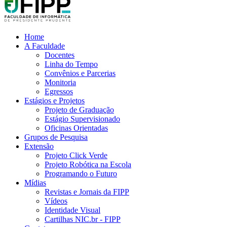
Home
A Faculdade
Docentes
Linha do Tempo
Convênios e Parcerias
Monitoria
Egressos
Estágios e Projetos
Projeto de Graduação
Estágio Supervisionado
Oficinas Orientadas
Grupos de Pesquisa
Extensão
Projeto Click Verde
Projeto Robótica na Escola
Programando o Futuro
Mídias
Revistas e Jornais da FIPP
Vídeos
Identidade Visual
Cartilhas NIC.br - FIPP