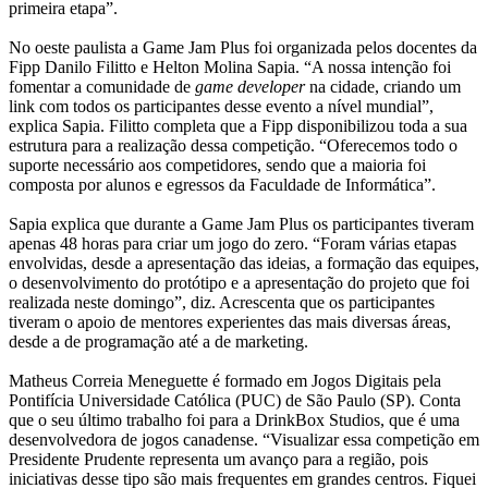
primeira etapa”.
No oeste paulista a Game Jam Plus foi organizada pelos docentes da
Fipp Danilo Filitto e Helton Molina Sapia. “A nossa intenção foi
fomentar a comunidade de
game developer
na cidade, criando um
link com todos os participantes desse evento a nível mundial”,
explica Sapia. Filitto completa que a Fipp disponibilizou toda a sua
estrutura para a realização dessa competição. “Oferecemos todo o
suporte necessário aos competidores, sendo que a maioria foi
composta por alunos e egressos da Faculdade de Informática”.
Sapia explica que durante a Game Jam Plus os participantes tiveram
apenas 48 horas para criar um jogo do zero. “Foram várias etapas
envolvidas, desde a apresentação das ideias, a formação das equipes,
o desenvolvimento do protótipo e a apresentação do projeto que foi
realizada neste domingo”, diz. Acrescenta que os participantes
tiveram o apoio de mentores experientes das mais diversas áreas,
desde a de programação até a de marketing.
Matheus Correia Meneguette é formado em Jogos Digitais pela
Pontifícia Universidade Católica (PUC) de São Paulo (SP). Conta
que o seu último trabalho foi para a DrinkBox Studios, que é uma
desenvolvedora de jogos canadense. “Visualizar essa competição em
Presidente Prudente representa um avanço para a região, pois
iniciativas desse tipo são mais frequentes em grandes centros. Fiquei