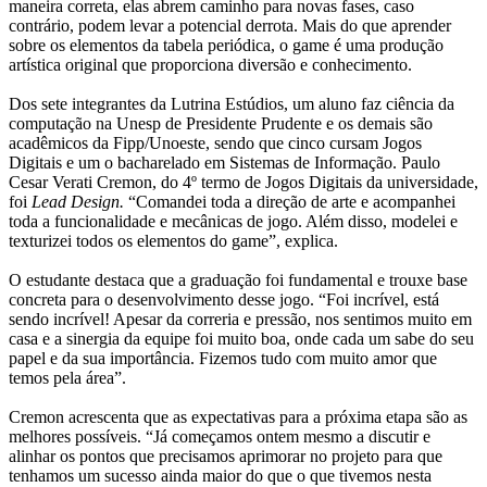
maneira correta, elas abrem caminho para novas fases, caso
contrário, podem levar a potencial derrota. Mais do que aprender
sobre os elementos da tabela periódica, o game é uma produção
artística original que proporciona diversão e conhecimento.
Dos sete integrantes da Lutrina Estúdios, um aluno faz ciência da
computação na Unesp de Presidente Prudente e os demais são
acadêmicos da Fipp/Unoeste, sendo que cinco cursam Jogos
Digitais e um o bacharelado em Sistemas de Informação. Paulo
Cesar Verati Cremon, do 4º termo de Jogos Digitais da universidade,
foi
Lead Design.
“Comandei toda a direção de arte e acompanhei
toda a funcionalidade e mecânicas de jogo. Além disso, modelei e
texturizei todos os elementos do game”, explica.
O estudante destaca que a graduação foi fundamental e trouxe base
concreta para o desenvolvimento desse jogo. “Foi incrível, está
sendo incrível! Apesar da correria e pressão, nos sentimos muito em
casa e a sinergia da equipe foi muito boa, onde cada um sabe do seu
papel e da sua importância. Fizemos tudo com muito amor que
temos pela área”.
Cremon acrescenta que as expectativas para a próxima etapa são as
melhores possíveis. “Já começamos ontem mesmo a discutir e
alinhar os pontos que precisamos aprimorar no projeto para que
tenhamos um sucesso ainda maior do que o que tivemos nesta