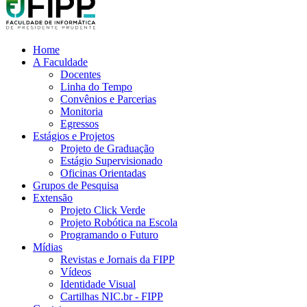
Home
A Faculdade
Docentes
Linha do Tempo
Convênios e Parcerias
Monitoria
Egressos
Estágios e Projetos
Projeto de Graduação
Estágio Supervisionado
Oficinas Orientadas
Grupos de Pesquisa
Extensão
Projeto Click Verde
Projeto Robótica na Escola
Programando o Futuro
Mídias
Revistas e Jornais da FIPP
Vídeos
Identidade Visual
Cartilhas NIC.br - FIPP