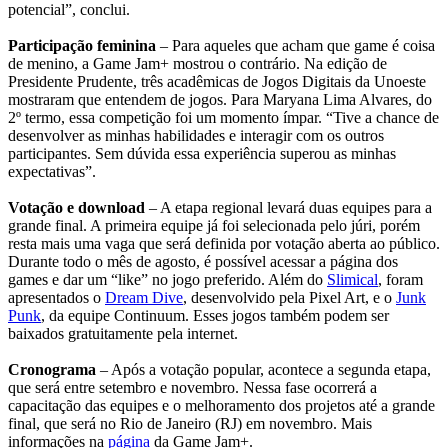
potencial”, conclui.
Participação feminina
– Para aqueles que acham que game é coisa
de menino, a Game Jam+ mostrou o contrário. Na edição de
Presidente Prudente, três acadêmicas de Jogos Digitais da Unoeste
mostraram que entendem de jogos. Para Maryana Lima Alvares, do
2º termo, essa competição foi um momento ímpar. “Tive a chance de
desenvolver as minhas habilidades e interagir com os outros
participantes. Sem dúvida essa experiência superou as minhas
expectativas”.
Votação e download
– A etapa regional levará duas equipes para a
grande final. A primeira equipe já foi selecionada pelo júri, porém
resta mais uma vaga que será definida por votação aberta ao público.
Durante todo o mês de agosto, é possível acessar a página dos
games e dar um “like” no jogo preferido. Além do
Slimical
, foram
apresentados o
Dream Dive
, desenvolvido pela Pixel Art, e o
Junk
Punk
, da equipe Continuum. Esses jogos também podem ser
baixados gratuitamente pela internet.
Cronograma
– Após a votação popular, acontece a segunda etapa,
que será entre setembro e novembro. Nessa fase ocorrerá a
capacitação das equipes e o melhoramento dos projetos até a grande
final, que será no Rio de Janeiro (RJ) em novembro. Mais
informações na
página
da Game Jam+.