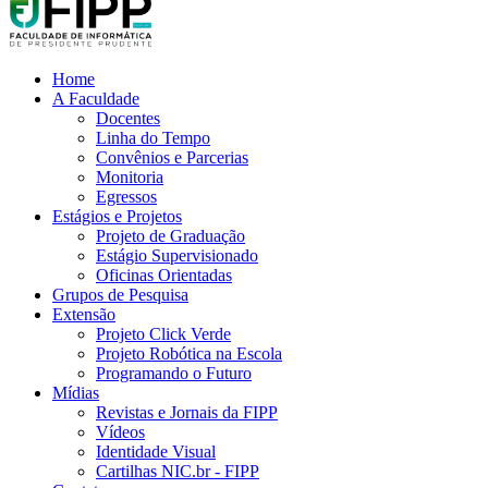
Home
A Faculdade
Docentes
Linha do Tempo
Convênios e Parcerias
Monitoria
Egressos
Estágios e Projetos
Projeto de Graduação
Estágio Supervisionado
Oficinas Orientadas
Grupos de Pesquisa
Extensão
Projeto Click Verde
Projeto Robótica na Escola
Programando o Futuro
Mídias
Revistas e Jornais da FIPP
Vídeos
Identidade Visual
Cartilhas NIC.br - FIPP